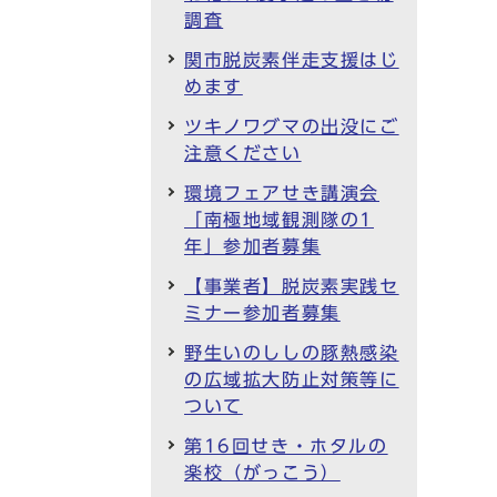
調査
関市脱炭素伴走支援はじ
めます
ツキノワグマの出没にご
注意ください
環境フェアせき講演会
「南極地域観測隊の1
年」参加者募集
【事業者】脱炭素実践セ
ミナー参加者募集
野生いのししの豚熱感染
の広域拡大防止対策等に
ついて
第16回せき・ホタルの
楽校（がっこう）