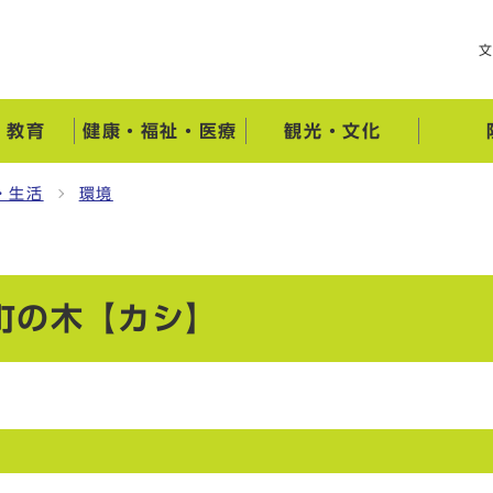
・教育
健康・福祉・医療
観光・文化
・生活
環境
町の木【カシ】