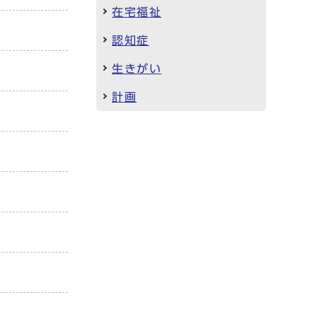
在宅福祉
認知症
生きがい
計画