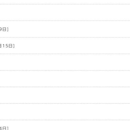
9日]
月15日]
4日]