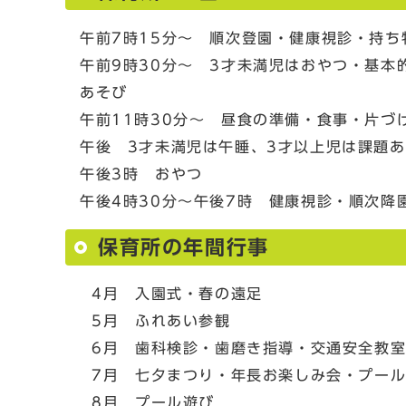
午前7時15分～ 順次登園・健康視診・持ち
午前9時30分～ 3才未満児はおやつ・基本
あそび
午前11時30分～ 昼食の準備・食事・片づ
午後 3才未満児は午睡、3才以上児は課題
午後3時 おやつ
午後4時30分～午後7時 健康視診・順次降
保育所の年間行事
4月 入園式・春の遠足
5月 ふれあい参観
6月 歯科検診・歯磨き指導・交通安全教
7月 七夕まつり・年長お楽しみ会・プール
8月 プール遊び