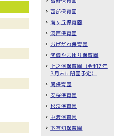
富野保育園
西部保育園
南ヶ丘保育園
洞戸保育園
むげがわ保育園
武儀やまゆり保育園
上之保保育園（令和7年
3月末に閉園予定）
関保育園
安桜保育園
松渓保育園
中濃保育園
下有知保育園