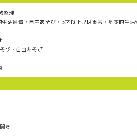
物整理
的生活習慣・自由あそび・3才以上児は集会・基本的生活
け
あそび・自由あそび
園
室
開き