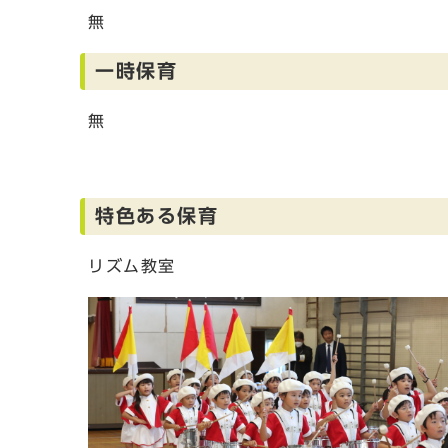
無
一時保育
無
特色ある保育
リズム教室