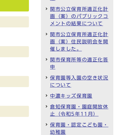
関市公立保育所適正化計
画（案）のパブリックコ
メントの結果について
関市公立保育所適正化計
画（案）住民説明会を開
催しました。
関市保育所等の適正化答
申
保育園等入園の空き状況
について
中濃キッズ保育園
倉知保育園・園庭開放休
止（令和5年11月）
保育園・認定こども園・
幼稚園