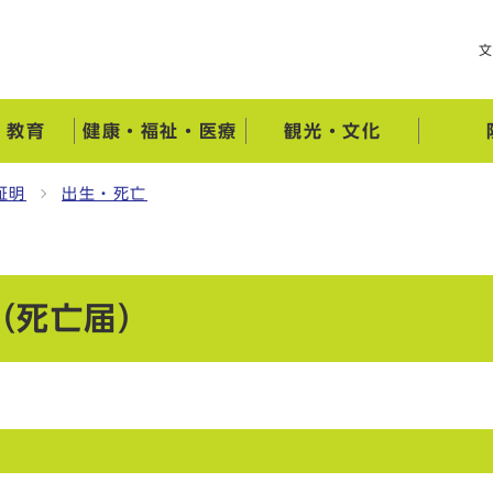
・教育
健康・福祉・医療
観光・文化
証明
出生・死亡
（死亡届）