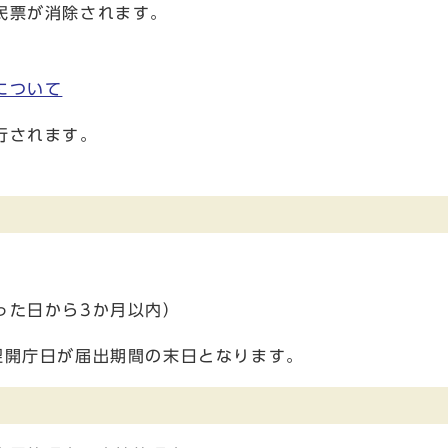
民票が消除されます。
。
について
行されます。
。
った日から3か月以内）
翌開庁日が届出期間の末日となります。