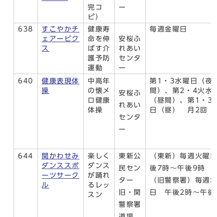
完コ
ー
ピ）
638
すこやかチ
健康寿
毎週金曜日
ェアービク
命を伸
安桜ふ
ス
ばす介
れあい
護予防
センタ
運動
ー
640
健康表現体
中高年
第1・3水曜日（夜
操
の懐メ
間）、第2・4火水
安桜ふ
ロ健康
（昼間）、第1・3
れあい
体操
日（昼） 月2回
センタ
ー
644
関かわせみ
楽しく
東新公
（東新）毎週火曜
ダンススポ
ダンス
民セン
後7時～午後9時
ーツサーク
が踊れ
ター
（旧警察署）毎週
ル
るレッ
旧・関
日 午後2時～午後
スン
警察署
道場