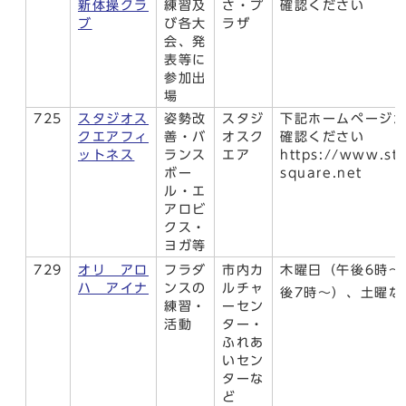
新体操クラ
練習及
さ・プ
確認ください
ブ
び各大
ラザ
会、発
表等に
参加出
場
725
スタジオス
姿勢改
スタジ
下記ホームページ
クエアフィ
善・バ
オスク
確認ください
ットネス
ランス
エア
https://www.stu
ボー
square.net
ル・エ
アロビ
クス・
ヨガ等
729
オリ アロ
フラダ
市内カ
木曜日（午後6時～
ハ アイナ
ンスの
ルチャ
後7時～）、土曜な
練習・
ーセン
活動
ター・
ふれあ
いセン
ターな
ど