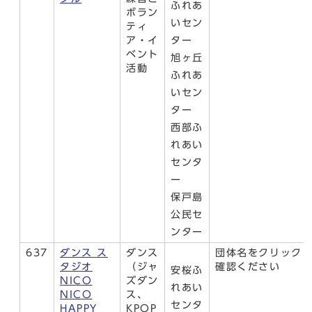
ふれあ
ボラン
いセン
ティ
ア・イ
ター
ベント
旭ヶ丘
活動
ふれあ
いセン
ター
西部ふ
れあい
センタ
ー
保戸島
公民セ
ンター
637
ダンス ス
ダンス
団体名をクリック
タジオ
（ジャ
確認ください
安桜ふ
NICO
ズダン
れあい
NICO
ス、
センタ
HAPPY
KPOP