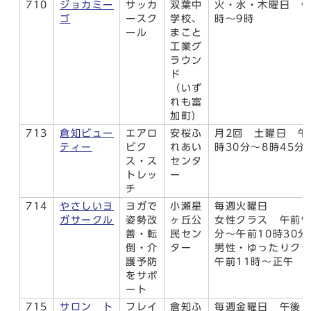
710
ジョカミー
サッカ
双葉中
火・水・木曜日 午
ゴ
ースク
学校、
時～9時
ール
まこと
工業グ
ラウン
ド
（いず
れも富
加町）
713
倉知ビュー
エアロ
安桜ふ
月2回 土曜日 午
ティー
ビク
れあい
時30分～8時45分
ス・ス
センタ
トレッ
ー
チ
714
やさしいヨ
ヨガで
小瀬星
毎週火曜日
ガサークル
姿勢改
ヶ丘公
女性クラス 午前9
善・転
民セン
分～午前10時30
倒・介
ター
男性・ゆったりク
護予防
午前11時～正午
をサポ
ート
715
サロン ト
フレイ
倉知ふ
毎週金曜日 午後1