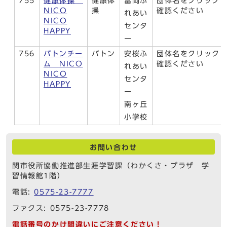
755
健康体操
健康体
富岡ふ
団体名をクリック
NICO
操
確認ください
れあい
NICO
センタ
HAPPY
ー
756
バトンチー
バトン
安桜ふ
団体名をクリック
ム NICO
確認ください
れあい
NICO
センタ
HAPPY
ー
南ヶ丘
小学校
お問い合わせ
関市役所協働推進部生涯学習課（わかくさ・プラザ 学
習情報館1階）
電話:
0575-23-7777
ファクス: 0575-23-7778
電話番号のかけ間違いにご注意ください！