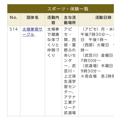
スポーツ・体験一覧
No.
団体名
活動内
主な活
活動日時
容
動場所
514
太極拳関サ
太極拳
アピ
（アピセ）月・水
ークル
で健康
セ・
午後7時30分～、
な体づ
関、西
日 午後1時～
くりと
部・富
（西部）火曜日 午
仲間づ
野ふれ
時～
くり
あいセ
（武芸川）金曜日
ンタ
7時30分～
ー、武
（武道場）木曜日
芸川・
9時30分～
上之保
※各会場 各2時間
生涯学
習セン
ター、
アテナ
工業ア
リーナ
武道場