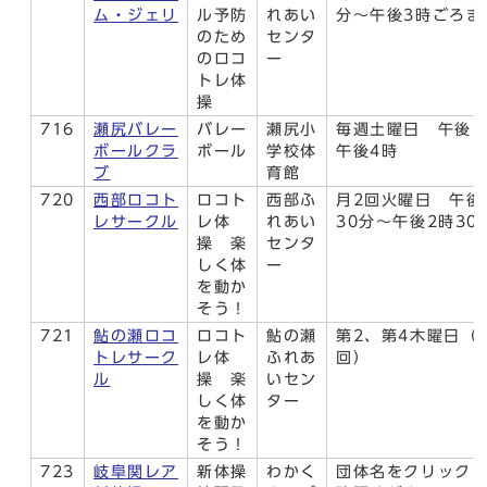
ム・ジェリ
ル予防
れあい
分～午後3時ごろま
のため
センタ
のロコ
ー
トレ体
操
716
瀬尻バレー
バレー
瀬尻小
毎週土曜日 午後1
ボールクラ
ボール
学校体
午後4時
ブ
育館
720
西部ロコト
ロコト
西部ふ
月2回火曜日 午後
レサークル
レ体
れあい
30分～午後2時30
操 楽
センタ
しく体
ー
を動か
そう！
721
鮎の瀬ロコ
ロコト
鮎の瀬
第2、第4木曜日（
トレサーク
レ体
ふれあ
回）
ル
操 楽
いセン
しく体
ター
を動か
そう！
723
岐阜関レア
新体操
わかく
団体名をクリック