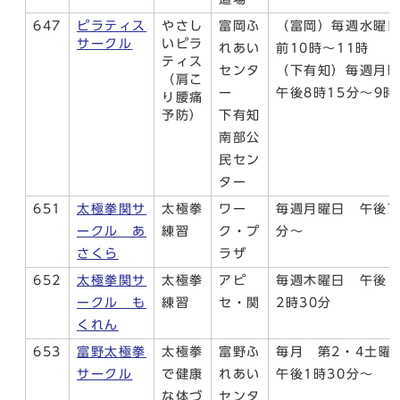
647
ピラティス
やさし
富岡ふ
（富岡）毎週水曜
サークル
いピラ
れあい
前10時～11時
ティス
センタ
（下有知）毎週月
（肩こ
ー
午後8時15分～9
り腰痛
予防）
下有知
南部公
民セン
ター
651
太極拳関サ
太極拳
ワー
毎週月曜日 午後7
ークル あ
練習
ク・プ
分～
さくら
ラザ
652
太極拳関サ
太極拳
アピ
毎週木曜日 午後1
ークル も
練習
セ・関
2時30分
くれん
653
富野太極拳
太極拳
富野ふ
毎月 第2・4土
サークル
で健康
れあい
午後1時30分～
な体づ
センタ