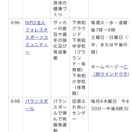
身体の
健康づ
くり
696
NPO法人
サッカ
下有知
毎週火・水・金曜
ーの普
グラウ
フォレスタ
後7時～9時
及や選
ンド
スポーツコ
土曜日・日曜日（
手の強
下有知
ミュニティ
中、または午後の3
化及び
中学校
ー
育成事
（グラ
間）
業
ウン
ド・体
ホームページ→
こ
育館）
（別ウインドウで
下有知
小学校
（体育
館）
698
バランスボ
バラン
田原ふ
毎月4木曜日 午後
スボー
れあい
ール
30分～午後8時30
ルで弾
センタ
んで有
ー
酸素運
動