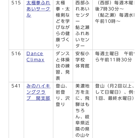
515
太極拳ふれ
太極
西部ふ
（西部）毎週木曜
あいサーク
拳・太
れあい
後7時30分～
ル
極剣な
センタ
（鮎之瀬）毎週水
どを学
ー
午前10時～
びなが
鮎之瀬
らの健
ふれあ
康づく
いセン
り
ター
516
Dance
ダンス
安桜小
毎週土曜日 午前9
Climax
と体操
学校
ら午前11時30分
技の練
体育館
習、発
表
541
みのハイキ
登山、
美濃地
登山（月2回以上、
ングクラ
岩登
方を主
して日曜日）、例
ブ 関支部
り、沢
に、飛
1回、最終水曜日）
登り
騨はも
ちろ
ん、岐
阜県近
隣の県
の山々