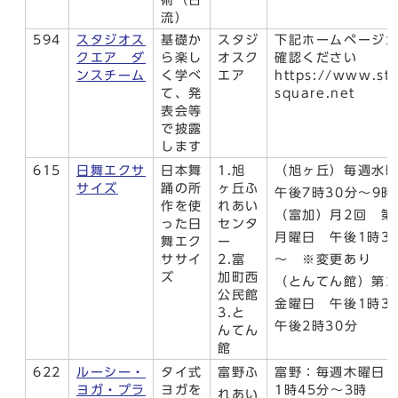
流）
594
スタジオス
基礎か
スタジ
下記ホームページ
クエア ダ
ら楽し
オスク
確認ください
ンスチーム
く学べ
エア
https://www.stu
て、発
square.net
表会等
で披露
します
615
日舞エクサ
日本舞
1.旭
（旭ヶ丘）毎週水
サイズ
踊の所
ヶ丘ふ
午後7時30分～9時
作を使
れあい
（富加）月2回 第
った日
センタ
月曜日 午後1時3
舞エク
ー
ササイ
2.富
～ ※変更あり
ズ
加町西
（とんてん館）第2
公民館
金曜日 午後1時3
3.と
午後2時30分
んてん
館
622
ルーシー・
タイ式
富野ふ
富野：毎週木曜日
ヨガ・プラ
ヨガを
1時45分〜3時
れあい