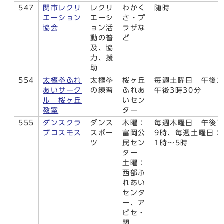
547
関市レクリ
レクリ
わかく
随時
エーション
エーシ
さ・プ
協会
ョン活
ラザな
動の普
ど
及、協
力、援
助
554
太極拳ふれ
太極拳
桜ヶ丘
毎週土曜日 午後2
あいサーク
の練習
ふれあ
午後3時30分
ル 桜ヶ丘
いセン
教室
ター
555
ダンスクラ
ダンス
木曜：
毎週木曜日 午後7
ブコスモス
スポー
富岡公
9時、毎週土曜日：
ツ
民セン
1時～5時
ター
土曜：
西部ふ
れあい
センタ
ー、ア
ピセ・
関