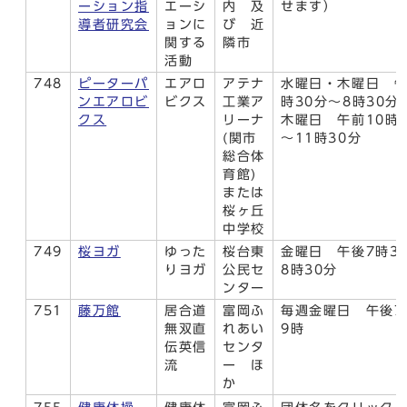
ーション指
エーシ
内 及
せます）
導者研究会
ョンに
び 近
関する
隣市
活動
748
ピーターパ
エアロ
アテナ
水曜日・木曜日 午
ンエアロビ
ビクス
工業ア
時30分～8時30
クス
リーナ
木曜日 午前10時
(関市
～11時30分
総合体
育館)
または
桜ヶ丘
中学校
749
桜ヨガ
ゆった
桜台東
金曜日 午後7時3
りヨガ
公民セ
8時30分
ンター
751
藤万館
居合道
富岡ふ
毎週金曜日 午後7
無双直
れあい
9時
伝英信
センタ
流
ー ほ
か