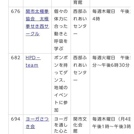
育館
676
関市太極拳
個々の
西部ふ
毎週木曜日 午後2
協会 太極
体力に
れあい
4時
拳せき西サ
合った
センタ
ークル
動きと
ー
呼吸を
学ぶ
682
HPD－
ポンポ
西部ふ
毎週火曜日 午後5
team
ンを持
れあい
分～午後6時30分
ってダ
センタ
ンス、
ー
地域の
イベン
トに参
加
694
ヨーガさつ
ヨーガ
関市文
毎週木曜日（月4回
を通し
化会
き会
午後1時～午後3時
た心と
館