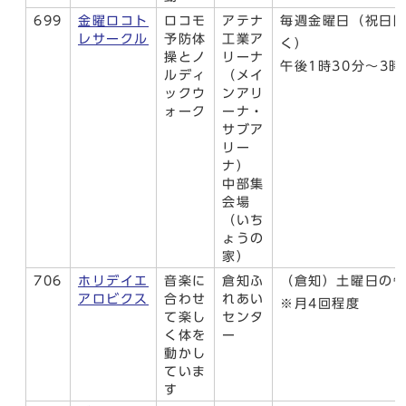
699
金曜ロコト
ロコモ
アテナ
毎週金曜日（祝日
レサークル
予防体
工業ア
く）
操とノ
リーナ
午後1時30分～3時
ルディ
（メイ
ックウ
ンアリ
ォーク
ーナ・
サブア
リー
ナ）
中部集
会場
（いち
ょうの
家）
706
ホリデイエ
音楽に
倉知ふ
（倉知）土曜日の
アロビクス
合わせ
れあい
※月4回程度
て楽し
センタ
く体を
ー
動かし
ていま
す