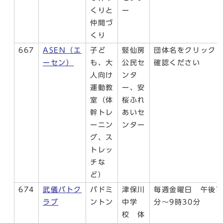
くりと
ー
仲間づ
くり
667
ASEN（エ
子ど
竪仙房
団体名をクリック
ーセン）
も、大
公民セ
確認ください
人向け
ンタ
運動教
ー、安
室（体
桜ふれ
幹トレ
あいセ
ーニン
ンター
グ、ス
トレッ
チな
ど）
674
武儀バトク
バドミ
津保川
毎週金曜日 午後7
ラブ
ントン
中学
分～9時30分
校 体