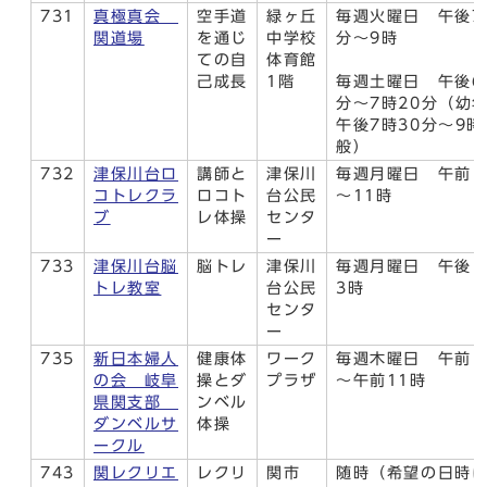
731
真極真会
空手道
緑ヶ丘
毎週火曜日 午後7
関道場
を通じ
中学校
分〜9時
ての自
体育館
己成長
1階
毎週土曜日 午後6
分〜7時20分（幼
午後7時30分〜9
般）
732
津保川台ロ
講師と
津保川
毎週月曜日 午前1
コトレクラ
ロコト
台公民
～11時
ブ
レ体操
センタ
ー
733
津保川台脳
脳トレ
津保川
毎週月曜日 午後1
トレ教室
台公民
3時
センタ
ー
735
新日本婦人
健康体
ワーク
毎週木曜日 午前1
の会 岐阜
操とダ
プラザ
～午前11時
県関支部
ンベル
ダンベルサ
体操
ークル
743
関レクリエ
レクリ
関市
随時（希望の日時