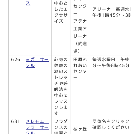
ス
中心と
センタ
したエ
アリーナ：毎週水
ー
クササ
午後1時45分～3時
イズ
アテナ
工業ア
リーナ
（武道
場）
626
ヨガ サー
心身の
田原ふ
毎週水曜日 午後7
クル
健康の
れあい
分～午後8時45分
為のス
センタ
トレッ
ー
チや呼
吸法を
中心に
レッス
ンしま
す
631
メレモエ
フラダ
団体名をクリック
フラ サー
ンスの
確認してください
桜ヶ丘
クル
練習と