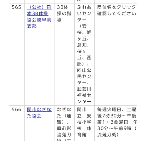
565
（公社）日
3B体
ふれあ
団体名をクリック
本3B体操
操の指
いセン
確認してください
協会岐阜県
導
ター
支部
（安
桜、旭
ヶ丘、
倉知、
桜ヶ
丘、西
部）、
向山公
民セン
ター、
武芸川
福祉セ
ンター
566
関市なぎな
なぎな
関市
毎週火曜日、土曜
た協会
た（連
立 安
後7時30分～午後9
盟）、
桜小学
第1・3金曜日 午
直心影
校 体
30分～午前9時（
流薙刀
育館
流薙刀術）
術（古