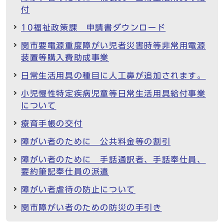
付
10福祉政策課 申請書ダウンロード
関市要電源重度障がい児者災害時等非常用電源
装置等購入費助成事業
日常生活用具の種目に人工鼻が追加されます。
小児慢性特定疾病児童等日常生活用具給付事業
について
療育手帳の交付
障がい者のために 公共料金等の割引
障がい者のために 手話通訳者、手話奉仕員、
要約筆記奉仕員の派遣
障がい者虐待の防止について
関市障がい者のための防災の手引き