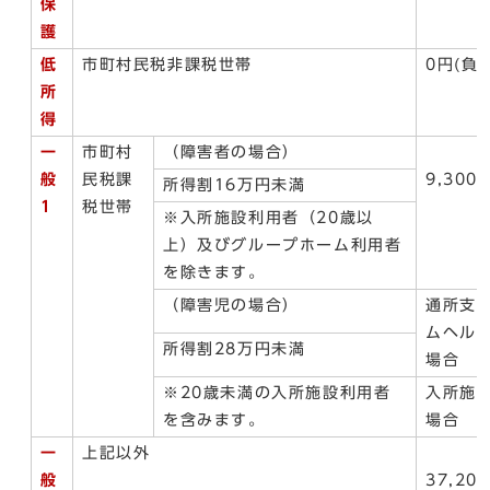
保
護
低
市町村民税非課税世帯
0円(負
所
得
一
市町村
（障害者の場合）
般
民税課
9,300
所得割16万円未満
1
税世帯
※入所施設利用者（20歳以
上）及びグループホーム利用者
を除きます。
（障害児の場合）
通所支
ムヘル
所得割28万円未満
場合
※20歳未満の入所施設利用者
入所施
を含みます。
場合
一
上記以外
般
37,20