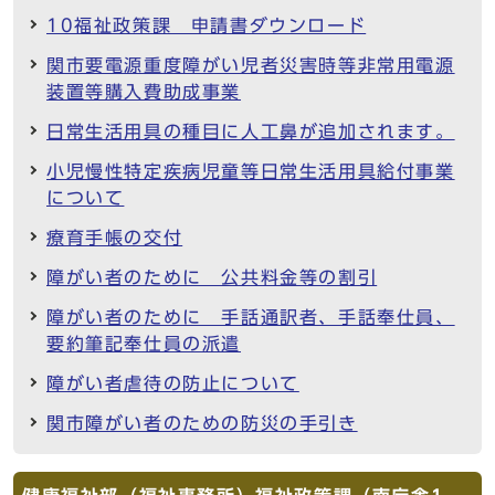
10福祉政策課 申請書ダウンロード
関市要電源重度障がい児者災害時等非常用電源
装置等購入費助成事業
日常生活用具の種目に人工鼻が追加されます。
小児慢性特定疾病児童等日常生活用具給付事業
について
療育手帳の交付
障がい者のために 公共料金等の割引
障がい者のために 手話通訳者、手話奉仕員、
要約筆記奉仕員の派遣
障がい者虐待の防止について
関市障がい者のための防災の手引き