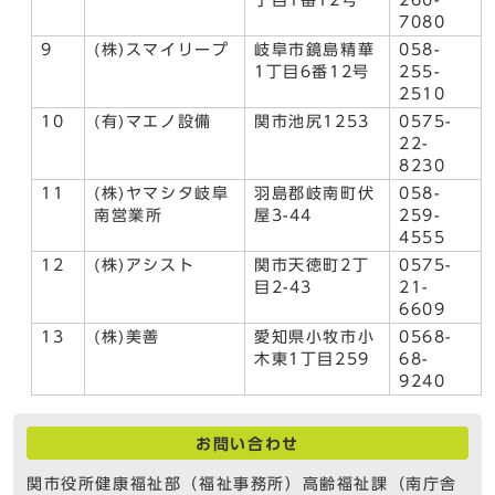
7080
9
(株)スマイリープ
岐阜市鏡島精華
058-
1丁目6番12号
255-
2510
10
(有)マエノ設備
関市池尻1253
0575-
22-
8230
11
(株)ヤマシタ岐阜
羽島郡岐南町伏
058-
南営業所
屋3-44
259-
4555
12
(株)アシスト
関市天徳町2丁
0575-
目2-43
21-
6609
13
(株)美善
愛知県小牧市小
0568-
木東1丁目259
68-
9240
お問い合わせ
関市役所健康福祉部（福祉事務所）高齢福祉課（南庁舎