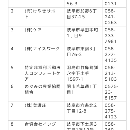
56-3
0231
2
(有)けやきサポー
岐阜市加野6丁
058-
ト
目37-25
241-
0263
3
(株)ケア
岐阜市早田本町
058-
1丁目9
233-
7981
4
(株)ナイスワーク
岐阜市東鶉3丁
058-
目76-2
277-
4135
5
特定非営利活動法
羽島市竹鼻町狐
058-
人コンフォートケ
穴字下土手
213-
ア
1597-1
5103
6
めぐみの農業協同
関市若草通1丁
0575-
組合
目1
23-
8157
7
(株)美濃庄
岐阜市六条北2
058-
丁目12-8
275-
4123
8
合資会社イング
岐阜市下土居3
058-
丁目1番12号
260-